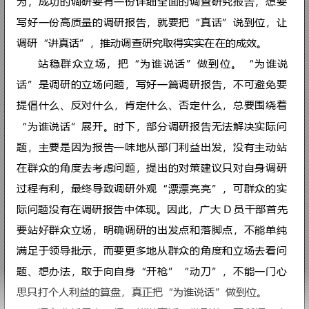
撰写调研报告要把“真话
调
查
研
究
是 
员
干
部
的
必
修
课
，
D
项基本功。调研报告是反映调研实际
的重要载体，是服务决策、推动工作
为，成功的调研要有一份详细全面的
写好一份高质量的调研报告，就要把
调研“讲真话”，推动调查研究取得
站
稳
群
众
立
场
，
把
“
为
谁
说
话