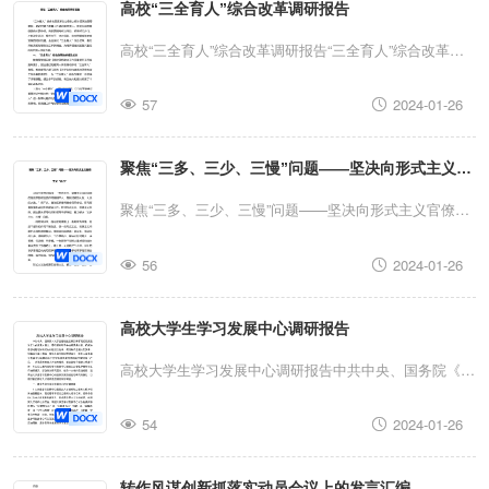
高校“三全育人”综合改革调研报告
习贯彻2023年主T教育专题民主生活会意见征求情况通报
5．学习贯彻2023年主T教育专题民主生活会会议主持词
思只打个人利益的算盘，真正把“为
高校“三全育人”综合改革调研报告“三全育人”综合改革是
6．学习贯彻2023年主T教育专题民主生活会班子对照检
落实立德树人根本任务的重要举措，是时代赋予教育工作
深
入
分
析
思
考
，
把
“
能
说
真
话
”
查材料7．学习贯彻2023年主T教育专题民主生活会个人
57
2024-01-26
者的重大责任，更是实现教育强国的必要条件。高校要提
对照检查材料8．学习贯彻2023年主T教育专题民主生活
高政治站位、紧跟时代步伐，不断深化认识、提升水平、
会批评意见清单（1841条）9．学习贯彻2023年思想主T
聚焦“三多、三少、三慢”问题——坚决向形式主义官
守正创新，牢牢把握高等教育发展的时代机遇，全面深
教育专题民主生活会会议召开情况通报...
化“三全育人”综合改革，奋力开创高校思想政治工作新局
僚主义“开刀”
聚焦“三多、三少、三慢”问题——坚决向形式主义官僚主
面，为培养堪当民族复兴重任的时代新人贡献力量。
义“开刀”习近平总书记指出：“形式主义、官僚主义同我们
一、“三全育人”综合改革的举措及成效教育部党组印发
56
2024-01-26
党的性质宗旨和优良作风格格不入，是我们党的大敌、人
《高校思想政治工作质量提升工程实施纲要》，提出通过
民的大敌。”前不久，自治区党委常委会召开会议，研究
构建育人体系推动形成“三全育人”格局。教育部等八部门
高校大学生学习发展中心调研报告
部署加强和改进作风建设工作，针对形式主义、官僚主义
颁布《关于加快构建高校思想政治工作体系的意见》，
积弊，提出要从领导机关和领导干部做起，着力解决“三
高校大学生学习发展中心调研报告中共中央、国务院《关
为“三全育人”综合改革进一步提供了坚强保障。经过多...
多三少、三慢”问题。一段时间以来，自治区陆续推出一
于加强和改进新形势下高校思想政治工作的意见》指出，
系列有力举措，促进干部队伍作风不断改进，但一些形式
54
2024-01-26
要在服务引导中加强思想教育，把解决思想问题与解决实
主义、官僚主义问题仍未得到很好解决，表现突出的就
际问题结合起来，做到既讲道理又办实事，加强学生学业
是：会议多、活动多外出多，调研报告少、工作思路少、
转作风谋创新抓落实动员会议上的发言汇编