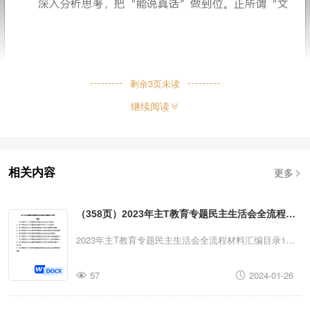
话”是调研的立场问题，写好一篇调
提倡什么、反对什么，肯定什么、否
“为谁说话”展开。时下，部分调研
剩余
3
页未读
继续阅读
题，主要是因为报告一味地从部门利
在群众的角度去考虑问题，提出的对
更多
相关内容
过程有利，最终导致调研外观“漂漂
际问题没有在调研报告中体现。因此，
（358页）2023年主T教育专题民主生活会全流程材
料汇编
2023年主T教育专题民主生活会全流程材料汇编目录1．
要站好群众立场，明确调研的出发点
学习贯彻2023年主T教育专题民主生活会工作方案2．学
满足于领导批示，而要更多地从群众
57
2024-01-26
习贯彻2023年主T教育专题民主生活会会议议程3．学习
贯彻2023年主T教育专题民主生活会筹备情况通报4．学
题、想办法，敢于向自身“开枪”“