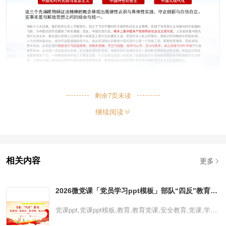
剩余
7
页未读
继续阅读
更多
相关内容
2026微党课「党员学习ppt模板」部队“四反”教育部
队安全教育党课ppt模板（含配套讲稿）
党课ppt,党课ppt模板,教育,教育党课,安全教育,党课,学
习,ppt模板2026微党课「党员学习ppt模板」部队“四反”教