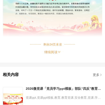
剩余
24
页未读
继续阅读
更多
相关内容
2026微党课「党员学习ppt模板」部队“四反”教育部
队安全教育党课ppt模板（含配套讲稿）
党课ppt,党课ppt模板,教育,教育党课,安全教育,党课,学
习,ppt模板2026微党课「党员学习ppt模板」部队“四反”教