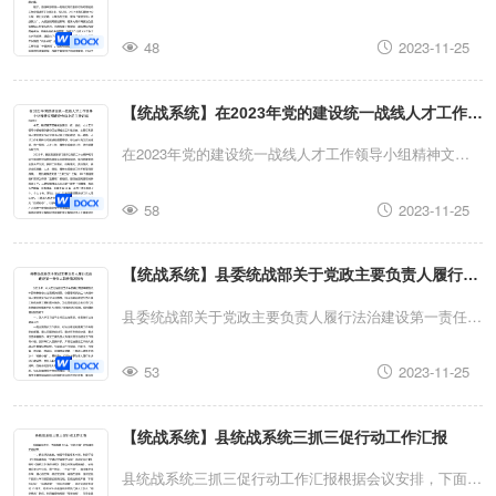
党的十八大以来，以习近平同志为核心的党中央从治国理
们：今天，我们在这里召开乡镇统战工作交流座谈会，主
作网络建设。完善党外人士安排使用
政的战略高度对统战工作作出全面部署，推动统战工作取
48
2023-11-25
要目的是以党的二十大为指引，准确把握当前全区发展趋
得历史性成就。去年7月，习近平总书记出席中央统战工
非公经济代表人士、党外知识分子、新
势，认真落实中央、市委、区委统战工作会议精神，在总
作会议并发表重要讲话，为我们做好新时代统战工作指明
【统战系统】在2023年党的建设统一战线人才工作领
结2022年工作成绩与不足的基础上，勇担使命、同心同
类党外人士数据库，下大力气抓好人
了前进方向、提供了根本遵循。近年来，市委认真贯彻落
德，进一步加强新的社会阶层人士统战工作力度，不断巩
导小组精神文明建设会议上的主持讲话
在2023年党的建设统一战线人才工作领导小组精神文明
实统一战线理论和方针政策，牢牢把握大团结大联合主
固和发展最广泛的爱国统一战线，推进新时代统战工作在
代
表
人
士
安
排
工
作
，
向
人
大
、
政
协
分
建设会议上的主持讲话同志们：今天，我们召开区委党的
题...
基层落地生根，为推动XX区经济文化高质量发展实现新
58
2023-11-25
建设、统一战线、人才工作领导小组会暨创建全国文明城
名民营经济代表人士。建立年
轻
突破贡献力量。刚才，各镇政府和统一战线优秀代表针对
市工作推进会，主要任务是深入贯彻落实习近平总书记关
新时期统战工作分别进行了交流发言，可以说，2022年
【统战系统】县委统战部关于党政主要负责人履行法
于党的建设、统一战线、人才工作和精神文明建设的重要
“
导
师
培
养
制
度
，
由
资
深
导
1+1+2”
我们围绕中心大局，突出大团结、大联合的主题，坚
思想，总结去年我区党的建设、统一战线、人才工作、精
治建设第一责任人职责情况报告
县委统战部关于党政主要负责人履行法治建设第一责任人
持“党建引领＋统战聚力”，大统战格局更加鲜明，服务...
神文明建设工作，研究部署今年工作。2022年，我区各
观
、
价
值
观
和
人
生
观“传、
帮
、
带
”
职责情况报告2023年，本人在法治建设工作中坚持以习
级各部门坚持以党的二十大精神和习近平新时代中国特色
53
2023-11-25
近平新时代中国特色社会主义思想为指导，全面贯彻党的
人士，培
养
一
批
有
影
响
力
的
优
秀
企
业
社会主义思想为指导，坚持党要管党全面从严治党，狠抓
二十大精神深入贯彻落实习近平法治思想，将法治政府建
工作落实、任务落实、责任落实，推动全区党建、人才、
【统战系统】县统战系统三抓三促行动工作汇报
设作为开展工作的主体工程和重点任务，为全面建设社会
际
传
承和
健
康
发展。
统战、精神文明建设工作不断取得新成效。一是扎实推进
主义现代化加快建设幸福美好新XX提供了坚强的法治保
县统战系统三抓三促行动工作汇报根据会议安排，下面我
党建“三聚三促”工程，20个基层党组织获评为市...