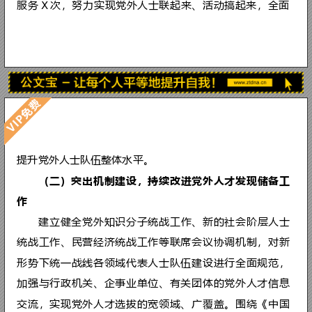
把
建
设
党
外
人
才
力
量
作
为
重
中
之
非公经济人士、新的社会阶层人士中
座谈会、举办一次演讲比赛、开展一
次
专
题
讲
座
”
“
四
个
一
”
主
题
活
动 
X
不断凝聚共识。分级分类制定党外人
化“党外人士大讲堂”活动，组织新
经济代表人士开展党史知识学习竞赛
西前沿知识学习、各级分会观摩讲座 
左右党外代表人士，有效强化理论培训