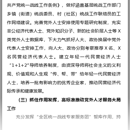
管部门建立统战工作联盟，积极组织
外
群
体
深
入
社
区
及
相
关
行
业
开
展
政
策
服
务 
次
，
努
力
实
现
党
外
人
士
联
起
来
X