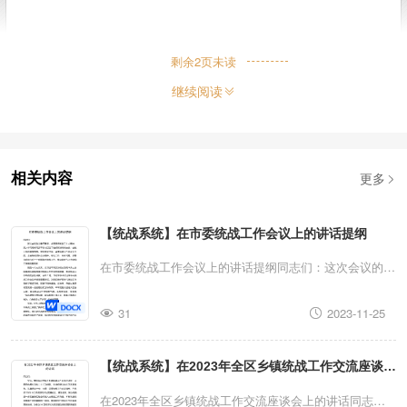
提升党外人士队伍整体水平。
（
二
）
突
出
机
制
建
设
，
持
续
改
进
剩余
2
页未读
作
继续阅读
建
立
健
全
党
外
知
识
分
子
统
战
工
作
统战工作、民营经济统战工作等联席
更多
相关内容
形势下统一战线各领域代表人士队伍
【统战系统】在市委统战工作会议上的讲话提纲
加强与行政机关、企事业单位、有关
在市委统战工作会议上的讲话提纲同志们：这次会议的主
要任务是：全面贯彻党的二十大精神，深入学习贯彻习近
交流，实现党外人才选拔的宽领域、
31
2023-11-25
平总书记关于做好新时代党的统一战线工作的重要思想，
贯彻落实中央、省委统战工作会议及全国、全省统战部长
共产党统一战线工作条例》，做好涵
【统战系统】在2023年全区乡镇统战工作交流座谈会
会议精神，总结工作，分析问题，部署当前和今后一个时
乡镇（街道）统战委员、村（社区）
期我市统战工作，推动新时代X市统战工作高质量发展。
上的讲话
在2023年全区乡镇统战工作交流座谈会上的讲话同志