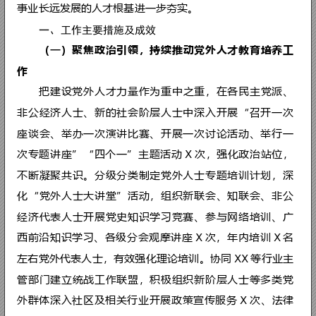
统战部 2022 年人
年
，
统战部坚持以习
2022 
XXX 
社会主义思想为指导，深入学习贯彻
好人才工作的重要论述，充分发挥统
集聚力量，凝聚智慧，党外人才队伍
事业长远发展的人才根基进一步夯实
一、工作主要措施及成效
（
一
）
聚
焦
政
治
引
领
，
持
续
推
动
作