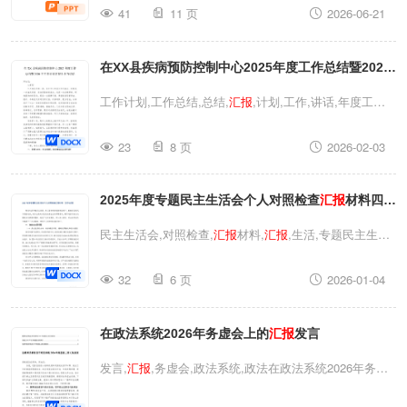
41
11 页
2026-06-21
青年合规筑初心演讲
汇报
党课ppt模板（带内容）党课ppt,
廉洁,党课ppt模板,
汇报
,党课,廉洁自律,ppt模板2026微党
在XX县疾病预防控制中心2025年度工作总结暨2026
课「廉洁自律ppt模板」青年讲清廉合规清风吹青年合规
筑初心演讲
汇报
党课ppt模板（带内容）
年工作计划
汇报
会上的讲话
工作计划,工作总结,总结,
汇报
,计划,工作,讲话,年度工作
在XX县疾病预防控制中心2025年度工作总结暨2026年工
23
8 页
2026-02-03
作计划
汇报
会上的讲话工作计划,工作总结,总结,
汇报
,计
划,工作,讲话,年度工作在XX县疾病预防控制中心2025年
2025年度专题民主生活会个人对照检查
汇报
材料四个
度工作总结暨2026年工作计划
汇报
会上的讲话
方面
民主生活会,对照检查,
汇报
材料,
汇报
,生活,专题民主生活
会,专题,材料2025年度专题民主生活会个人对照检查
汇报
32
6 页
2026-01-04
材料四个方面民主生活会,对照检查,
汇报
材料,
汇报
,生活,
专题民主生活会,专题,材料2025年度专题民主生活会个人
在政法系统2026年务虚会上的
汇报
发言
对照检查
汇报
材料四个方面
发言,
汇报
,务虚会,政法系统,政法在政法系统2026年务虚
会上的
汇报
发言发言,
汇报
,务虚会,政法系统,政法在政法