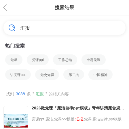
搜索结果
热门搜索
党课
党课ppt
工作总结
专题党课
讲党课ppt
党史知识
第二批
中国精神
找到
3038
条
"
汇报
"
的相关内容
2026微党课「廉洁自律ppt模板」青年讲清廉合规清
风吹青年合规筑初心演讲
汇报
党课ppt模板（带内
党课ppt,廉洁,党课ppt模板,
汇报
,党课,廉洁自律,ppt模板
容）
2026微党课「廉洁自律ppt模板」青年讲清廉合规清风吹