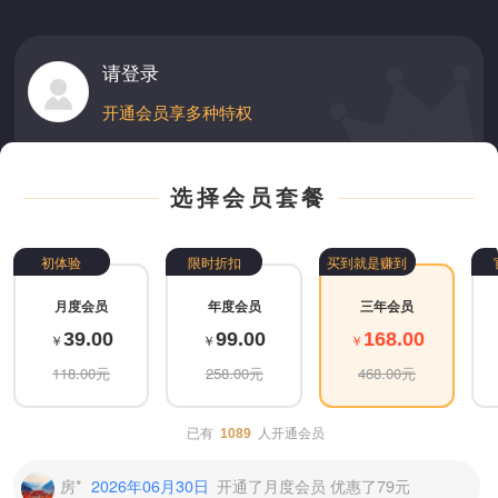
请登录
开通会员享多种特权
选择会员套餐
风*
2024年06月29日
开通了三年会员 优惠了300元
初体验
限时折扣
买到就是赚到
崔*
2026年07月31日
开通了年度会员 优惠了159元
月度会员
年度会员
三年会员
39.00
99.00
168.00
￥
￥
￥
夜*子
2026年07月18日
开通了月度会员 优惠了79元
118.00元
258.00元
468.00元
小*
2026年07月09日
开通了三年会员 优惠了300元
已有
人开通会员
1089
房*
2026年06月30日
开通了月度会员 优惠了79元