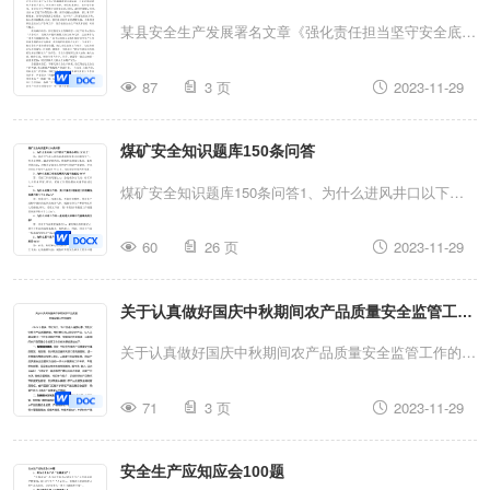
断完善中小学周边交通安全设施，今年以来，优化信号灯
彻落实省、市安全生产工作电视电话会议精神,回顾总结
底线》
某县安全生产发展署名文章《强化责任担当坚守安全底
57处，更换新增安全标志牌131处，安装...
2022年全区安全生产工作，深入分析当前我区安全生产
线》一直以来，我县高度重视安全生产工作，认真贯彻落
面临的严峻形势和存在的突出问题，安排部署今年的安全
87
3 页
2023-11-29
实习近平总书记关于安全生产的系列重要论述精神，以防
生产工作。参加今天会议的有：××。今天的会议共有四
范遏制重特大事故为重点，压实安全责任，强化标本兼
项议程，第一项议程，传达学习省、市安全生产工作电视
煤矿安全知识题库150条问答
治，筑牢安全防线，全县安全生产形势持续稳定向好。同
电话会议精神。由于时间关系，传达提纲已书面印发给大
时，我们更清醒认识到，当前XX正处于转型发展时期，
煤矿安全知识题库150条问答1、为什么进风井口以下的
家，请认真学习，抓好贯彻落实。…………现在进行第...
新旧动能加速转换，新上项目不断增加，各类风险隐患交
空气温度必须在2℃以上?答：寒冷空气进入井筒后遇到
织叠加，安全生产工作面临着新形势、新问题和新挑战。
60
26 页
2023-11-29
井筒淋水和潮湿空气，容易在井壁、罐道梁处结冰，堵塞
对此，我们必须始终保持清醒头脑，不断加强和改进安全
井筒的部分断面，影响井筒风流，对提升设备和人员的安
生产各项工作，坚持做到安全生产须臾不放松、时刻不懈
关于认真做好国庆中秋期间农产品质量安全监管工作
全构成严重威胁。进风井口以下的空气温度在2℃以上，
怠。提高政治站位，持续强化安全发展理念。习近平总书
可以保证井筒内不结冰。2、为什么采掘工作面的最高风
的通知
关于认真做好国庆中秋期间农产品质量安全监管工作的通
记指出：“人命关天，发展决不能以牺牲人的生命为代
速不能超过4m/s?答：采掘工作面风速过大，会造成粉尘
知 2023年国庆、中秋将至，农产品进入消费旺季。为
价，这...
飞扬，给工作人员带来不便;所以，采掘工作面的最高风
71
3 页
2023-11-29
切实保障农产品质量安全，确保群众吃上放心农产品，让
速不能超过4m/s。3、为什么采煤工作面、煤(半煤岩)巷
人民群众度过一个欢乐祥和的节日，现就做好我区国庆、
掘进工作面最低风速不能小于0.25m/s?答：风量过小、
安全生产应知应会100题
中秋期间农产品质量安全监管工作的有关事宜通知如下：