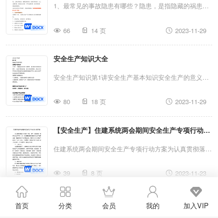
安全风险分级管控工作流程制度..........xx第六章安全风
1、最常见的事故隐患有哪些？隐患，是指隐藏的祸患，
不得阻挠和干涉对事故的报告和依法调查处理。（）...
险分级管控年度辨识评估制度......xx第七章安全风险分级
即隐藏不露、潜伏的危险性大的事情或灾害。事故隐患，
管控专项辨识工作制度......xx第八章安全风险分级管控辨
66
14 页
2023-11-29
是泛指生产系统中可导致事故发生的人的不安全行为、物
识评估结果应用制度..xx第九章安全风险分级管控制
的不安全状态和管理上的缺陷。纳为21大类：火灾、爆
度......
安全生产知识大全
炸、中毒和窒息、水害、坍塌、滑坡、泄漏、腐蚀、触
电、坠落、机械伤害、煤与瓦斯突出、公路设施伤害、公
安全生产知识第1讲安全生产基本知识安全生产的意义？
路车辆伤害、铁路设施伤害、铁路车辆伤害、水上运输伤
全生产：是指在劳动生产过程中，通过努力改善劳动条
害、港口码头伤害、空中运输伤害、航空港伤害、其他类
80
18 页
2023-11-29
件，克服不安全因素，防止事故的发生，使企业生产在保
隐患等。在企业安全生产检查中，要注意检查以下最常见
证劳动者安全健康和国家财产及人民生命财产安全的前提
的事故隐患（共22种）：1、人的不安全行为主要有11
【安全生产】住建系统两会期间安全生产专项行动方
下顺利进行。包括两个方面的安全：1.人身安全。（包括
类，也是造成生产安全事故中人的主要直接原因。1、忽
劳动者本人及相关人员）K2.设备安全。安全生产工作：
案
住建系统两会期间安全生产专项行动方案为认真贯彻落实
视安全，忽视警告，操作错误。2、人为造成安全装置
为搞好安全生产而开展的一系列活动。我国安全生产的方
XX系统“元旦、春节、全国两会”期间安全生产工作，进一
失...
针是什么？安全第一，预防为主，综合治理。员工安全生
39
8 页
2023-11-23
步加强我县建设系统安全生产监管力度，有效防范生产安
产的主要职责：1.遵守有关设备维修保养制度的规定；2.
全事故发生，根据XX市XX局关于印发《“元旦、春节、全
自觉遵守安全生产规章制度和劳动纪律；3.爱护和正确使
【安全生产】在市安委会2023年全体会议上的讲话
国两会”期间安全生产专项行动工作方案》（文件的要
首页
分类
会员
我的
加入VIP
用机器设备、工具，正确佩戴防护用品；4.关心安全生产
求，特制定本方案一、工作目标全面贯彻落实二十大精神