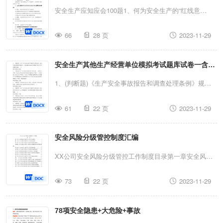
风速过低，不能有效稀释、排出生产过程中涌出的瓦斯及
一、加强组织领导。国庆、中秋是各类农产品质量安全事
安全生产应知应会100题1、何为安全生产的“红线意
有害气体，威胁安全生产和影响工作...
故易发、高发期。各乡镇及区直有关部门要高度重视，进
识”?“红线意识”是习近平总书记对安全生产工作提出的严
一步增强大局意识和责任意识,认真履行好监管职责，把
66
28 页
2023-11-29
格要求，即:安全生产“人命关天，发展决不能以牺牲人的
农产品质量安全监管作为当前一项十分重要的工作来抓，
生命为代价，这必须作为一条不可逾越的红线”。2、何为
专题研究部署，层层落实任务和责任到基地、到市场、到
安全生产其他生产经营单位模拟考试题库试卷一含解
安全生产“一岗双责”?企业领导干部在做好生产工作的同
人。区农业农村、市场监管、商务等部门要结合各自职
时，必须同时做好安全生产工作。3、企业主要负责人对
析
1、(判断题)《生产安全事故报告和调查处理条例》规
能，创新工作方法,强化监管措施，密切协作配合，切
本单位安全生产的主要职责有哪些?(1)建立、健全本单位
定：未经事故调查组研究，事故调查组成员不得擅自发布
实...
安全生产责任制。(2)组织制定本单位安全生产规章制度
61
22 页
2023-11-29
有关事故的信息。（）参考答案：错误2、(判断题)生产
和操作规程。(3)组织制定并实施本单位安全生产教育和
经营单位是安全生产的主体。《安全生产法》对其生产经
培训计划。(4)保证本单位安全生产投入的有效实施。(5)
安全风险分级管控制度汇编
营所必须具备的安全生产条件、主要负责人的安全生产职
督促、检查本单位的安全生产工作，及时消除生产安全事
责、安全生产管理机构和管理人员配置生产经营现场的安
XX公司安全风险分级管控工作制度目录第一章安全风险
故隐患。(6)组织制定并实...
全管理和安全生产违法行为的法律责任都做出了严格、明
分级管控工作责任体系...........x第二章安全风险分级管控
确的规定。参考答案：正确3、(判断题)《职业病防治
73
22 页
2023-11-29
工作例会制度...........x第三章安全风险分级管控宣传教育
法》规定：建设项目在竣工验收前，建设单位应当进行职
培训制度.......x第四章安全风险分级管控辨识范围和辨识
业病危害预评价。（）参考答案：错误4、(判断题)《生
78项安全隐患+大危险+事故
方法确定制度................................................x第五章
产安全事故报告和调查处理条例》规定：任何单位和个人