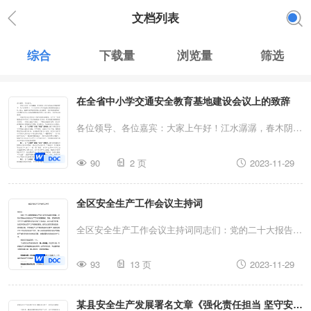
文档列表
综合
下载量
浏览量
筛选
在全省中小学交通安全教育基地建设会议上的致辞
各位领导、各位嘉宾：大家上午好！江水潺潺，春木阴
阴。非常高兴在这美好的时节，与大家相聚**，召开全省
90
2 页
2023-11-29
中小学交通安全教育基地建设会议。首先，我谨代表**区
政府对大家的到来，表示热烈的欢迎！向长期以来关心支
全区安全生产工作会议主持词
持**发展的各位领导、各位嘉宾，表示衷心的感谢！交通
安全是学校安全工作的重要组成部分，关乎下一代的健康
全区安全生产工作会议主持词同志们：党的二十大报告把
成长和千家万户的幸福美满。近年来，我们高度重视校园
安全生产纳入到*的高度进行部署，深刻体现党中央对安
安全管理，一手抓交通综合整治，一手抓宣传教育引导，
93
13 页
2023-11-29
全生产工作的高度重视。区委、区政府决定，今天下午专
努力营造和谐安定的校园安全环境。借此机会，与大家交
题召开全区安全生产工作会议，充分体现了区委、区政府
流3点想法。第一，以“大声势”引领“共建”新风尚。我们不
某县安全生产发展署名文章《强化责任担当 坚守安全
对安全生产工作的高度重视。这次会议的主要任务是：贯