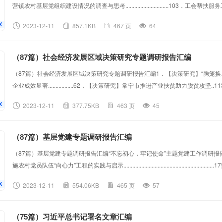
营镇农村基层党组织建设情况的调查与思考.............................103．工会
研.............................................................204．建立健全机关党建问责机制的研究与思考.......
2023-12-11
857.1KB
467 页
64
（87篇）社会经济发展区域决策研究专题调研报告汇编
（87篇）社会经济发展区域决策研究专题调研报告汇编1．【决策研究】“腾笼换
企业成效显著.................62．【决策研究】常宁市推进产业扶贫助力脱贫
164．【决策研究】郴州市乡镇污水处理厂建设运行情况的调研报告..........................................
2023-12-11
377.75KB
463 页
45
接大转移争当“领头雁”——衡阳市承接产业转移成果丰硕.............
（87篇）基层党建专题调研报告汇编
（87篇）基层党建专题调研报告汇编“不忘初心，牢记使命”主题党建工作调研报告......
施农村党员队伍“向心力”工程的实践与启示...........................................
于公安机关贯彻全面从严治党要求的调研与思考.......................................28论新形势下的群众工作方法..
2023-12-11
554.06KB
465 页
57
（75篇）习近平总书记署名文章汇编