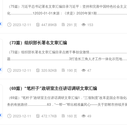
（75篇）习近平总书记署名文章汇编目录习近平：坚持和完善中国特色社会主
化..........................12020-01-01来源：《求是》2020年第1期.....................................
补高质量发展的区域经济布局...........................................................................9201...
2023-12-11
447.89KB
291 页
153
（73篇）组织部长署名文章汇编
（73篇）组织部长署名文章汇编目录点燃干事创业激情...................................................
题.....................................................................3打造长三角人才工作一体化示范地........
振兴........
2023-12-11
320.92KB
190 页
47
（69篇）“笔杆子”政研室主任讲话调研文章汇编
（69篇）“笔杆子”政研室主任讲话调研文章汇编1．“三项制度”改革是国企市场化改革的“牛鼻子
务的有效路径.......................63．“一帮一”帮出精准赢民心——关于邯
考................................................................84
2023-12-11
472.17KB
160 页
49
告....................................................