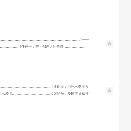
.........................................................1——
............................1任仲平：奋斗创造人间奇迹.........................
.........................................1评论员：用汗水浇灌收
.............................................6评论员：爱国主义精神