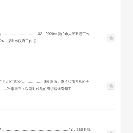
........................32．2020年厦门市人民政府工作
...........624．深圳市政府工作报
......
......................8欧阳淞：坚持和加强党的全
....................24李元平：以新时代党的组织路线引领工
....30王爱文：认真践行新时代党的组织路线....................
...........................................42．泗洪县魏