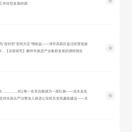
帮扶服务工作转型发展的调
...........................
鸟”促转型“变闲为宝”增效益——津市高新区盘活闲置低效
攻坚..113．【决策研究】郴州市推进产业集群发展的调研报告
.........................................285．【决策研究】承
............8让每一名党员都成为一面红旗——涟水县实
..................17坚持全面从严治警深入推进公安机关党风廉政建设——关
...........................................