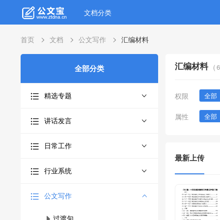
文档分类
首页
文档
公文写作
汇编材料
汇编材料
(
6
全部分类
精选专题
权限
全部
属性
全部
讲话发言
日常工作
最新上传
行业系统
公文写作
过渡句