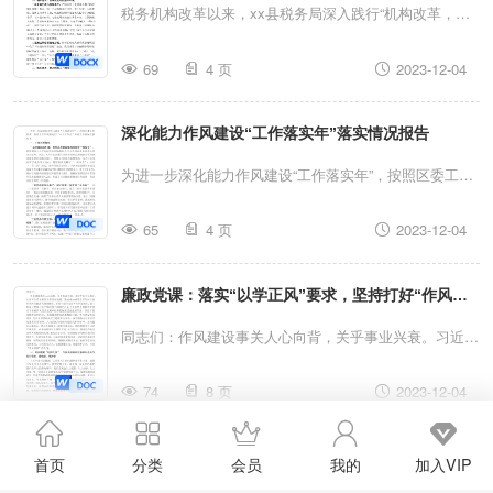
出了当前工作中存在的不足，提出了下一步工作意见。各
税务机构改革以来，xx县税务局深入践行“机构改革，服
和“学习强国”APP等载体，线上灵活学。二是学好...
级行、各部门要认真对照查摆，对好的做法要学习借鉴，
务先行”的理念，致力于提高纳税服务质效，将优化税收
对指出的问题要对号入座、举一反三，既找原因、也查责
69
4 页
2023-12-04
营商环境与深入推进“放管服”改革相融合，与有效解决纳
任，更要有措施、有办法，推动“作风建设深化年”活动走
税人“痛堵难热”点问题相统筹，充分利用进驻为民服务大
深走实。下面，我代表省行党委讲几点意见：一、凝心聚
深化能力作风建设“工作落实年”落实情况报告
厅的有利条件，升级软硬件设施，从“心”出发，打造升级
力、上下同心，“作风建设深化年”活动取得初步成效“作风
版办税服务厅，用实际行动提升纳税人满意度，增强纳税
为进一步深化能力作风建设“工作落实年”，按照区委工作
建设深化年”活动启动以来，全行上下认真贯彻落...
人获得感。一、细心感受，持续优化纳税服务环境一是全
要求，现将上半年统筹运用“六个工作法”开展工作情况汇
面升级办税服务厅。严格按照《全国税务机关纳税服务规
65
4 页
2023-12-04
报如下： 一、工作开展情况一是坚持挂图作战，吹响高
范》要求，统一了办税服务厅标识、窗口设置、人员着
质量监督执纪问责“集结号”。紧紧围绕习近平新时代中国
装、仪容及接待等方面；将最好的硬件设施优先配置于办
廉政党课：落实“以学正风”要求，坚持打好“作风建
特色社会主义思想和中央省市纪委全会精神，制定了《关
税服务厅，节约操作时间。安装实用有效的分类资料架，
于认真履行协助职责和监督责任切实加强同级监督的实施
设”持久战
同志们：作风建设事关人心向背，关乎事业兴衰。习近平
方便纳税人取阅。实现办税服务厅WIFI全覆盖...
方案》，明确了*项重点监督事项，本人与区党政班子成
总书记指出，人民群众看主T教育是否有成效，最直观的
员深入谈心，督促其认真履行“一岗双责”；并以“一书一
74
8 页
2023-12-04
感受是看党风方面存在的问题是否得到解决、党员干部作
函”形式，前移同级监督关口，向*名处级领导干部及家属
风是否有明显进步。第二批学习贯彻习近平新时代中国特
下发《廉洁从政倡议书》《廉洁自律提醒函》；建立《苗
集团公司扎实推进领导干部作风建设发言材料
色社会主义思想主T教育在省以下各级机关及其直属单位
首页
分类
会员
我的
加入VIP
头性、倾向性问题和轻微违纪问题管理台账》，提醒区委
和其他基层党组织开展，基层干部接触群众时间多，直接