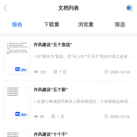
文档列表
综合
下载量
浏览量
筛选
作风建设“五个宣战”
1.向“慢作为”宣战，把“马上办”“立马干”的好作风立起来；
2.向“溜肩膀”宣战，激励干部用铁肩膀挑起硬担子；3.
102
1 页
2023-12-04
向“不下深水”宣战，引导干部扑下身子、沉到一线啃“硬骨
头”、打“攻坚战”；4.向“低标准”宣战，坚持一流工作标
作风建设“五个新”
准，创造一流发展业绩；5.向“拖后腿”宣战，推动形成能
者上、优者奖、庸者下、劣者汰的干事创业局面。...
1.在凝心铸魂筑牢根本上取得新进步；2.在锤炼品格强化
忠诚上实现新提升；3.在实干担当促进发展上创造新业
56
1 页
2023-12-04
绩；4.在践行宗旨为民造福上彰显新作为；5.在廉洁奉公
树立新风上展现新气象。
作风建设“十个不”