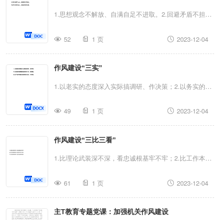
1.思想观念不解放、自满自足不进取。2.回避矛盾不担
当、避重就轻不碰硬。3.推动工作不积极、敷衍应付不认
52
1 页
2023-12-04
真。4.漠视民情不上心、服务群众不到位。5.研究思考不
深入、谋划决策不科学。
作风建设“三实”
1.以老实的态度深入实际搞调研、作决策；2.以务实的精
神脚踏实地想办法、解难题；3.以严实的作风实事求是抓
49
1 页
2023-12-04
落实、交答卷。
作风建设“三比三看”
1.比理论武装深不深，看忠诚根基牢不牢；2.比工作本领
强不强，看实干能力好不好；3.比为民情怀浓不浓，看工
61
1 页
2023-12-04
作业绩实不实。
主T教育专题党课：加强机关作风建设