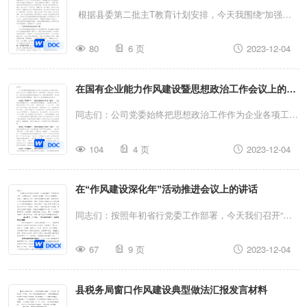
根据县委第二批主T教育计划安排，今天我围绕“加强机
关作风建设”为题给大家上一次主题党课。党的十八大以
80
6 页
2023-12-04
来，以习近平同志为核心的党中央把中央八项规定作为加
强作风建设的切入点、全面从严治党的突破口，抓铁有
在国有企业能力作风建设暨思想政治工作会议上的汇
痕、踏石留印，激浊扬清之风吹遍神州大地。总书记关于
作风建设的重要论述，为我们抓好机关作风建设提供了基
报发言
同志们：公司党委始终把思想政治工作作为企业各项工作
本遵循和指引。近年来，在县委的坚强领导下，在上下齐
的生命线，坚持以人为本，管思想、管行为，积极探
心合力推动下，各级机关深入贯彻落实党中央全面从严治
104
4 页
2023-12-04
索“七抓七向”工作方法，形成与企业高质量发展互融共
党方针，持之以恒纠治“四风”，持续巩固拓展新时代新阶
生、互促共进的格局，助力企业高质量发展行稳致远。现
段作风建设战略成果，以钉钉子精神狠抓作风建设，融入
在“作风建设深化年”活动推进会议上的讲话
将有关工作进展情况汇报如下：抓强化“理论学习”，把正
日常、严在经常，纠建并举、标本兼治，机关作风明显改
思想政治工作的“航向”。加强企业思想政治工作，从思想
同志们：按照年初省行党委工作部署，今天我们召开“作
进、面貌明显转变、纪律明显加强，机关党员干部的大...
政治教育抓起。一是搭好主阵地。严格落实党委会“第一
风建设深化年”活动推进会议，主要任务是通报一季度活
议题”、党委中心组、“三会一课”、主题党日等学习制度，
67
9 页
2023-12-04
动进展情况，部署下一阶段重点工作，以作风建设的良好
按计划定期学；开设党的二十大、主T教育等学习专栏，
成效，保障各项全行各项工作高质量发展。刚才，党委办
拓展宣贯载体，网站浏览学；充分利用各宣传栏、LED电
县税务局窗口作风建设典型做法汇报发言材料
公室总结了全行作风建设一些好的经验和做法，同时也指
子屏等窗口，因地制宜学；通过视频号、微信公众号