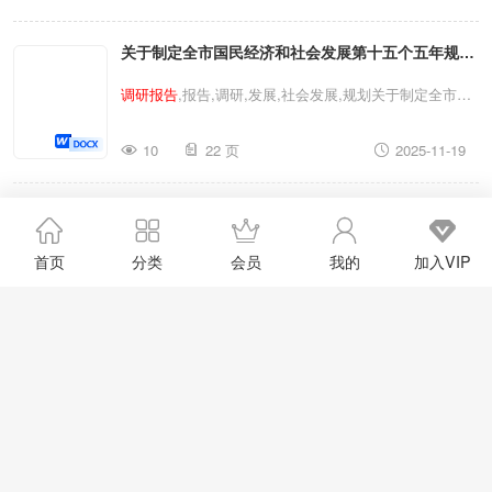
进会上的讲话人民,
调研报告
,报告,工作,讲话,调研,中华人
关于制定全市国民经济和社会发展第十五个五年规划
民共和国,人民共和国关于中华人民共和国反电信网络诈
骗法贯彻实施情况的
调研报告
在打击治理电信网络诈骗犯
和二三五年远景目标的建议助力十五五发展谋划履职
调研报告
,报告,调研,发展,社会发展,规划关于制定全市国
罪活动工作推进会上的讲话
实践的
调研报告
民经济和社会发展第十五个五年规划和二三五年远景目标
10
22 页
2025-11-19
的建议助力十五五发展谋划履职实践的
调研报告
调研报
告
,报告,调研,发展,社会发展,规划关于制定全市国民经济
2025年11月省边疆民族地区党风廉政建设历史回顾
和社会发展第十五个五年规划和二三五年远景目标的建议
助力十五五发展谋划履职实践的
调研报告
及经验启示
调研报告
廉政,党风廉政建设,经验,
调研报告
,廉政建设,报告,党风,
首页
分类
会员
我的
加入VIP
党风廉政,调研2025年11月省边疆民族地区党风廉政建设
11
15 页
2025-11-19
历史回顾及经验启示
调研报告
廉政,党风廉政建设,经验,
调
研报告
,廉政建设,报告,党风,党风廉政,调研2025年11月省
2025年11月关于市直机关工委机关党支部自身建设
边疆民族地区党风廉政建设历史回顾及经验启示
调研报告
情况的
调研报告
调研报告
,党支部,报告,调研,自身建设,市直机关2025年11
月关于市直机关工委机关党支部自身建设情况的
调研报告
11
22 页
2025-11-19
调研报告
,党支部,报告,调研,自身建设,市直机关2025年11