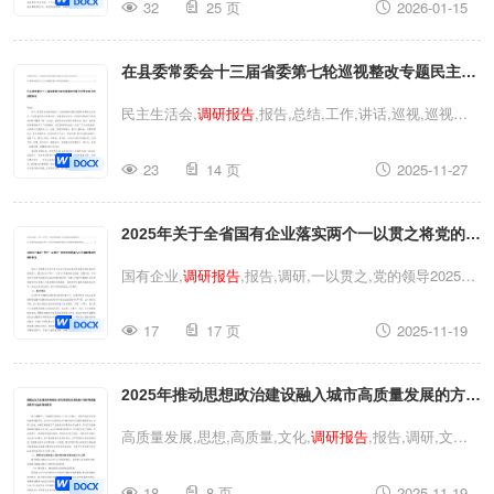
32
25 页
2026-01-15
情况的
调研报告
调研报告
,报告,工作,县委,调研县委组织
部关于全县村社区两委换届工作完成情况的报告两委换届
在县委常委会十三届省委第七轮巡视整改专题民主生
工作阶段性进展情况的
调研报告
活会上的总结讲话关于整治群众身边不正之风和腐败
民主生活会,
调研报告
,报告,总结,工作,讲话,巡视,巡视整
问题工作情况的
调研报告
改,县委,调研,生活,工作情况,专题民主生活会,专题在县委
23
14 页
2025-11-27
常委会十三届省委第七轮巡视整改专题民主生活会上的总
结讲话关于整治群众身边不正之风和腐败问题工作情况的
2025年关于全省国有企业落实两个一以贯之将党的领
调研报告
民主生活会,
调研报告
,报告,总结,工作,讲话,巡
视,巡视整改,县委,调研,生活,工作情况,专题民主生活会,
导融入公司治理情况的
调研报告
国有企业,
调研报告
,报告,调研,一以贯之,党的领导2025年
专题在县委常委会十三届省委第七轮巡视整改专题民主生
关于全省国有企业落实两个一以贯之将党的领导融入公司
活会上的总结讲话关于整治群众身边不正之风和腐败问题
17
17 页
2025-11-19
治理情况的
调研报告
国有企业,
调研报告
,报告,调研,一以
工作情况的
调研报告
贯之,党的领导2025年关于全省国有企业落实两个一以贯
2025年推动思想政治建设融入城市高质量发展的方法
之将党的领导融入公司治理情况的
调研报告
和路径探索集团企业文化建设
调研报告
高质量发展,思想,高质量,文化,
调研报告
,报告,调研,文化
建设,发展,企业文化,思想政治2025年推动思想政治建设融
18
8 页
2025-11-19