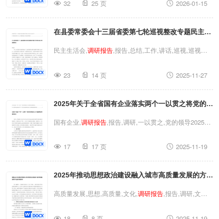
32
25 页
2026-01-15
情况的
调研报告
调研报告
,报告,工作,县委,调研县委组织
部关于全县村社区两委换届工作完成情况的报告两委换届
在县委常委会十三届省委第七轮巡视整改专题民主生
工作阶段性进展情况的
调研报告
活会上的总结讲话关于整治群众身边不正之风和腐败
民主生活会,
调研报告
,报告,总结,工作,讲话,巡视,巡视整
问题工作情况的
调研报告
改,县委,调研,生活,工作情况,专题民主生活会,专题在县委
23
14 页
2025-11-27
常委会十三届省委第七轮巡视整改专题民主生活会上的总
结讲话关于整治群众身边不正之风和腐败问题工作情况的
2025年关于全省国有企业落实两个一以贯之将党的领
调研报告
民主生活会,
调研报告
,报告,总结,工作,讲话,巡
视,巡视整改,县委,调研,生活,工作情况,专题民主生活会,
导融入公司治理情况的
调研报告
国有企业,
调研报告
,报告,调研,一以贯之,党的领导2025年
专题在县委常委会十三届省委第七轮巡视整改专题民主生
关于全省国有企业落实两个一以贯之将党的领导融入公司
活会上的总结讲话关于整治群众身边不正之风和腐败问题
17
17 页
2025-11-19
治理情况的
调研报告
国有企业,
调研报告
,报告,调研,一以
工作情况的
调研报告
贯之,党的领导2025年关于全省国有企业落实两个一以贯
2025年推动思想政治建设融入城市高质量发展的方法
之将党的领导融入公司治理情况的
调研报告
和路径探索集团企业文化建设
调研报告
高质量发展,思想,高质量,文化,
调研报告
,报告,调研,文化
建设,发展,企业文化,思想政治2025年推动思想政治建设融
18
8 页
2025-11-19