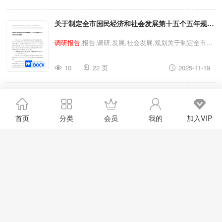
进会上的讲话人民,
调研报告
,报告,工作,讲话,调研,中华人
关于制定全市国民经济和社会发展第十五个五年规划
民共和国,人民共和国关于中华人民共和国反电信网络诈
骗法贯彻实施情况的
调研报告
在打击治理电信网络诈骗犯
和二三五年远景目标的建议助力十五五发展谋划履职
调研报告
,报告,调研,发展,社会发展,规划关于制定全市国
罪活动工作推进会上的讲话
实践的
调研报告
民经济和社会发展第十五个五年规划和二三五年远景目标
10
22 页
2025-11-19
的建议助力十五五发展谋划履职实践的
调研报告
调研报
告
,报告,调研,发展,社会发展,规划关于制定全市国民经济
2025年11月省边疆民族地区党风廉政建设历史回顾
和社会发展第十五个五年规划和二三五年远景目标的建议
助力十五五发展谋划履职实践的
调研报告
及经验启示
调研报告
廉政,党风廉政建设,经验,
调研报告
,廉政建设,报告,党风,
首页
分类
会员
我的
加入VIP
党风廉政,调研2025年11月省边疆民族地区党风廉政建设
11
15 页
2025-11-19
历史回顾及经验启示
调研报告
廉政,党风廉政建设,经验,
调
研报告
,廉政建设,报告,党风,党风廉政,调研2025年11月省
2025年11月关于市直机关工委机关党支部自身建设
边疆民族地区党风廉政建设历史回顾及经验启示
调研报告
情况的
调研报告
调研报告
,党支部,报告,调研,自身建设,市直机关2025年11
月关于市直机关工委机关党支部自身建设情况的
调研报告
11
22 页
2025-11-19
调研报告
,党支部,报告,调研,自身建设,市直机关2025年11