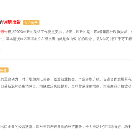
的
调研报告
VIP免费
研报告
根据2023年政协党组工作要点安排，近期，区政协副主席x带领部分政协委员
、基本情况xx区牢固树立A“绿水青山就是金山银山”的理念，深入学习浙江“千万工
院“五大革命”，全面改善农村人居环境，建设宜居宜业和美乡村。（一）污水治理，
页
设施建设步伐，投入资金x亿元新建x污水处理厂2座，x生活污水及垃圾处理建设项目投
P免费
展的重要动力，对于增加外汇储备、创造就业机会、产业转型升级、促进合作发展具有
，但受新冠肺炎疫情冲击、地缘政治风险提升、全球贸易摩擦增多、大宗商品价格波动
解决。~@【更多素材尽在党课文库，dada^w@k01】一、存在问题一是企业出
页
固定的国外客户和生产订单，经济效益不突出，以*县为例，一些以出口苹品为主的企业
出口企业的经营状况，应对当前严峻复杂的外贸形势，全力推动外贸回稳向好、稳中提