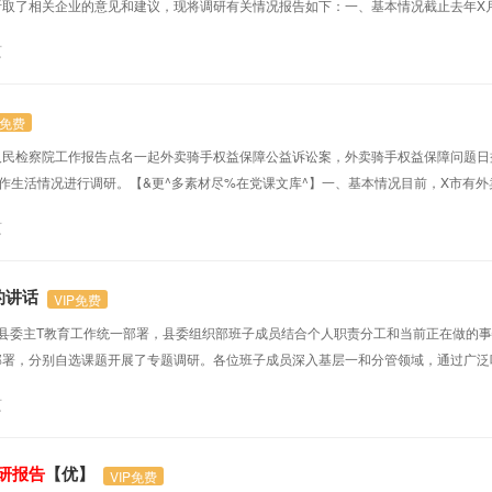
取了相关企业的意见和建议，现将调研有关情况报告如下：一、基本情况截止去年X
，我县有外贸出口业绩的企业X家，分别为：X果品贸易有限责任公司、X贸易有限公
页
司，其中X、X向泰国、越南等东南亚国家出口新鲜水果，X向哈萨克斯坦出口灯具，X、
P免费
高人民检察院工作报告点名一起外卖骑手权益保障公益诉讼案，外卖骑手权益保障问题
工作生活情况进行调研。【&更^多素材尽%在党课文库^】一、基本情况目前，X市有
、集中访谈和部门座谈等方式进行，共收到有效问卷71份，其中，平台自营骑手（含专送
页
外卖小哥”骑手参与了集中访谈。二、行业特点（一）学历门槛低，需求量大...
的讲话
VIP免费
县委主T教育工作统一部署，县委组织部班子成员结合个人职责分工和当前正在做的
部署，分别自选课题开展了专题调研。各位班子成员深入基层一和分管领域，通过广泛
、有分析、有对策、有分量的
调研报告
，达到了奔着问题去、带着成果回的目的，为推
页
发言,结合我们当前的重点工作，对照主T教育具体要求，深入开展调研，了解的情况比较
研报告
【优】
VIP免费