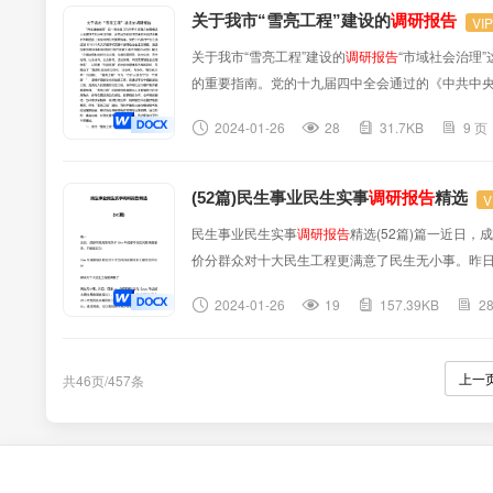
关于我市“雪亮工程”建设的
调研报告
VI
关于我市“雪亮工程”建设的
调研报告
“市域社会治理
的重要指南。党的十九届四中全会通过的《中共中央
社会治理，完善党委领导、政府负责、民主协商、社
2024-01-26
28
31.7KB
9 页
社会治安立体化、法治化、专业化、智能化水平”的目标
(52篇)民生事业民生实事
调研报告
精选
V
民生事业民生实事
调研报告
精选(52篇)篇一近日
价分群众对十大民生工程更满意了民生无小事。昨日，
工程综合评价为分，较2014年高出分。通过调查，可
2024-01-26
19
157.39KB
2
上一
共46页/457条