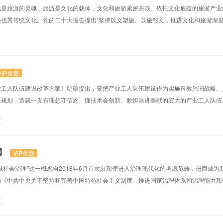
化是旅游的灵魂，旅游是文化的载体，文化和旅游紧密关联。依托文化底蕴的旅游产业
优秀传统文化。党的二十大报告提出“坚持以文塑旅、以旅彰文，推进文化和旅游深度
国务院办公厅印发的《“十四五”文化发展规划》中，“旅游”一词提及频率高达76次
展的文化内涵，丰富优质旅游供给，优化旅游发展环境，创新融合发展体制机制”，进一
VIP免费
业工人队伍建设改革方案》明确提出，要把产业工人队伍建设作为实施科教兴国战略、
规划，造就一支有理想守信念、懂技术会创新、敢担当讲奉献的宏大的产业工人队伍
“制造业第一、工业优先、项目为王、招商为要”重大发展战略，通过“铸魂、铺路、搭
页
环经济、装备制造及汽车零部件、木业家居、光电和食品加工五大主导产业发展壮大。一
】
VIP免费
“市域社会治理”这一概念自2018年6月首次出现便进入治理现代化的考虑范畴，进而成
《中共中央关于坚持和完善中国特色社会主义制度、推进国家治理体系和治理能力现
主协商、社会协同、公众参与、法治保障、科技支撑的社会治理体系”，以完善“科技
页
水平”的目标。“雪亮工程”作为“守护人民安宁的‘千里眼’”，是维护国家安全...