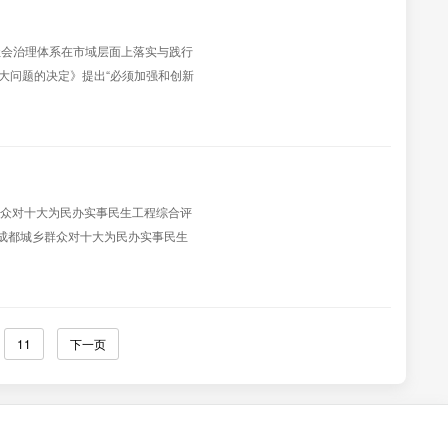
社会治理体系在市域层面上落实与践行
大问题的决定》提出“必须加强和创新
治理体系为战略目标，又提出了“提高
乡群众对十大为民办实事民生工程综合评
年成都城乡群众对十大为民办实事民生
11
下一页