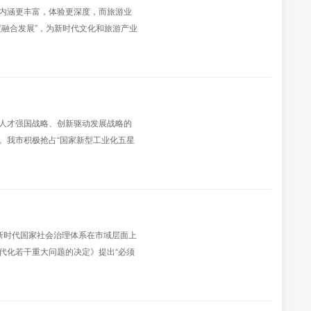
内涵更丰富，体验更深度，而旅游业
融合发展”，为新时代文化和旅游产业
，其中，推动文化和旅游融合发展章节提
步提供...
人才强国战略、创新驱动发展战略的
。我市积极抢占“国家新型工业化五星
台”持续加强产业工人队伍建设，激励职
、主要做法...
为新时代国家社会治理体系在市域层面上
代化若干重大问题的决定》提出“必须
支撑”的社会治理体系为战略目标，又