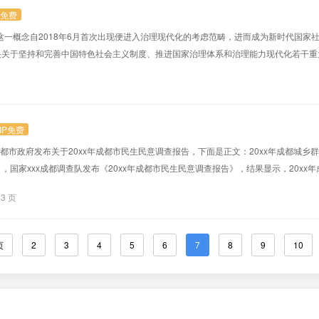
P免费
”这一概念自2018年6月首次出现便进入治理现代化的考虑范畴，进而成为新时代国家
关于坚持和完善中国特色社会主义制度、推进国家治理体系和治理能力现代化若干重
会协同、公众参与、法治保障、科技支撑的社会治理体系”，以完善“科技支撑”的社会
。“雪亮工程”作为“守护人民安宁的‘千里眼’”，是维护国家安全的战略工程，是...
IP免费
，成都市政府发布关于20xx年成都市民生民意调查报告，下面是正文：20xx年成都城
国家xxx成都调查队发布《20xx年成都市民生民意调查报告》，结果显示，20xx
以看到我市城乡居民对当年政府民生工...
83 页
页
2
3
4
5
6
7
8
9
10