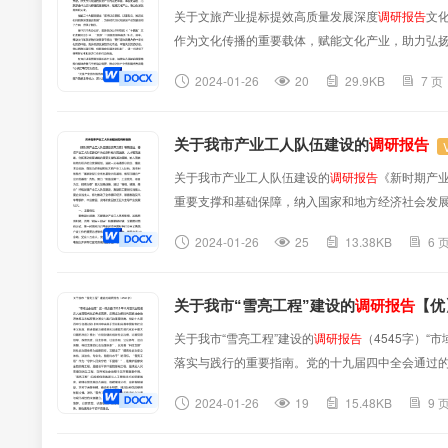
关于文旅产业提标提效高质量发展深度
调研报告
文
作为文化传播的重要载体，赋能文化产业，助力弘扬
发展指明了方向、提供了指引。在中共中央办公厅、
2024-01-26
20
29.9KB
7 页
出“要打造独具魅力的中华文化旅游体验，提升旅游发
关于我市产业工人队伍建设的
调研报告
关于我市产业工人队伍建设的
调研报告
《新时期产
重要支撑和基础保障，纳入国家和地方经济社会发展
级示范基地、省军民融合产业示范基地”先机，聚力
2024-01-26
25
13.38KB
6 
工爱岗位当能人、爱企业当主人，有力推动了全市循
关于我市“雪亮工程”建设的
调研报告
【优
关于我市“雪亮工程”建设的
调研报告
（4545字）
落实与践行的重要指南。党的十九届四中全会通过的
加强和创新社会治理，完善党委领导、政府负责、民
2024-01-26
19
15.48KB
9 
提出了“提高社会治安立体化、法治化、专业化、智能化