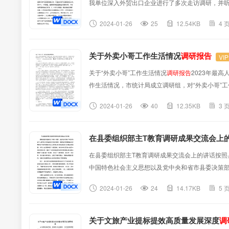
我单位深入外贸出口企业进行了多次走访调研，并听
底按照政策规定取消了出口备案登记制度。近三年来
2024-01-26
25
12.54KB
4 
果兴农产品贸易有限公司、X富佳兴农产品有限责任公
关于外卖小哥工作生活情况
调研报告
VI
关于“外卖小哥”工作生活情况
调研报告
2023年最
作生活情况，市统计局成立调研组，对“外卖小哥”
家，外卖骑手数量1024人。本次调研采取网络问卷
2024-01-26
40
12.35KB
3 
其他类（UU）骑手18份，占25.3％，另有12位“
在县委组织部主T教育调研成果交流会上
在县委组织部主T教育调研成果交流会上的讲话按照
中国特色社会主义思想以及党中央和省市县委决策
议，掌握了大量的第一手材料，形成了一批有情况
2024-01-26
24
14.17KB
5 
础。刚才，各位班子成员围绕调研情况依次作了交流
关于文旅产业提标提效高质量发展深度
调