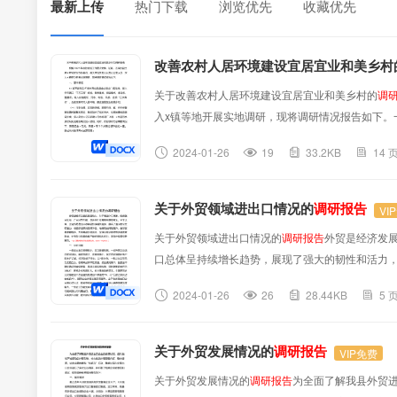
热门下载
浏览优先
收藏优先
最新上传
改善农村人居环境建设宜居宜业和美乡村
关于改善农村人居环境建设宜居宜业和美乡村的
调
入x镇等地开展实地调研，现将调研情况报告如下。一
板、强弱项，深入实施厕所、污水、垃圾、风貌、庭
2024-01-26
19
33.2KB
14 
察反馈问题整改落实，我区加大了城乡污水、垃圾处理
关于外贸领域进出口情况的
调研报告
VI
关于外贸领域进出口情况的
调研报告
外贸是经济发
口总体呈持续增长趋势，展现了强大的韧性和活力
外贸行业仍面临着严峻的挑战和压力，亟待各级重视并
2024-01-26
26
28.44KB
5 
企业流动资金短缺，融资难度大，发展规模小，缺乏
关于外贸发展情况的
调研报告
VIP免费
关于外贸发展情况的
调研报告
为全面了解我县外贸进