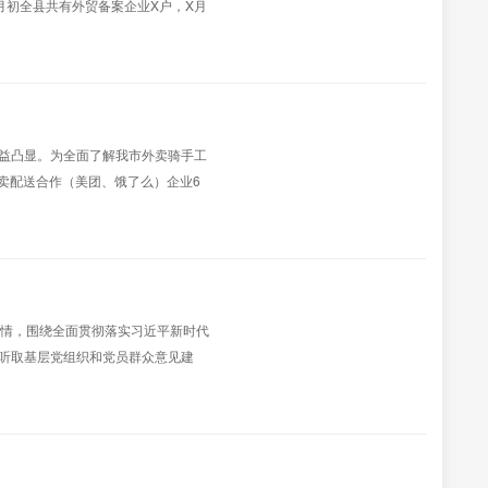
月初全县共有外贸备案企业X户，X月
司、X进出口外贸有限责任公司、X富
X向马...
日益凸显。为全面了解我市外卖骑手工
外卖配送合作（美团、饿了么）企业6
等）53份，占74.7％；众包骑手和
事情，围绕全面贯彻落实习近平新时代
听取基层党组织和党员群众意见建
动主T教育走心走深走实奠定了坚实基
全面，查找的问题...