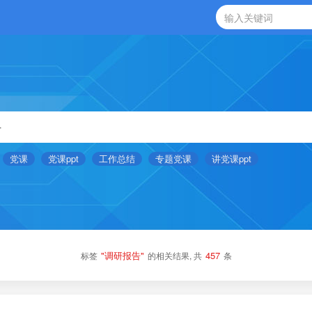
党课
党课ppt
工作总结
专题党课
讲党课ppt
"调研报告"
457
标签
的相关结果, 共
条