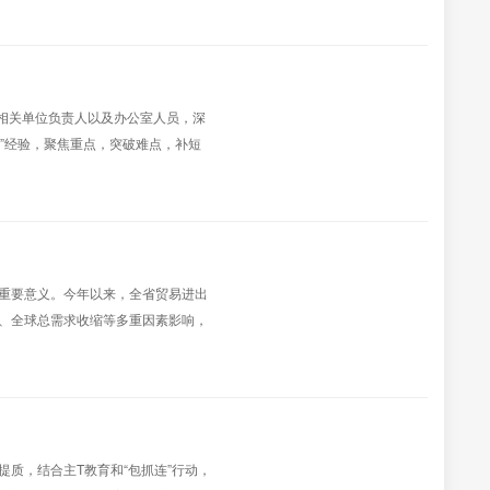
、相关单位负责人以及办公室人员，深
程”经验，聚焦重点，突破难点，补短
实现新突破。按照中央、省、市环保督
...
重要意义。今年以来，全省贸易进出
、全球总需求收缩等多重因素影响，
口规模较小，实力普遍较弱。一些外贸
，收购果品季...
质，结合主T教育和“包抓连”行动，